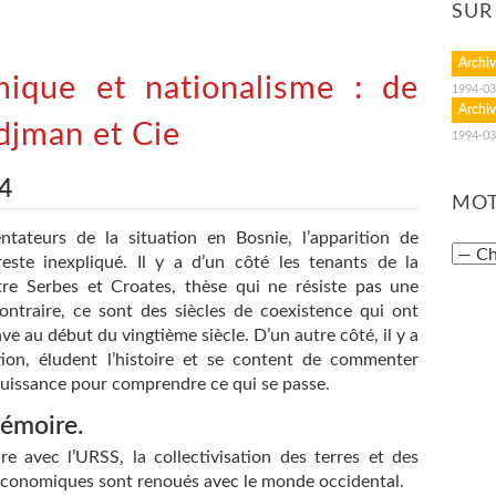
SUR
Archiv
mique et nationalisme : de
1994-03
Archiv
udjman et Cie
1994-03
4
MOT
tateurs de la situation en Bosnie, l’apparition de
reste inexpliqué. Il y a d’un côté les tenants de la
ntre Serbes et Croates, thèse qui ne résiste pas une
contraire, ce sont des siècles de coexistence qui ont
ave au début du vingtième siècle. D’un autre côté, il y a
tion, éludent l’histoire et se content de commenter
’impuissance pour comprendre ce qui se passe.
mémoire.
e avec l’URSS, la collectivisation des terres et des
 économiques sont renoués avec le monde occidental.