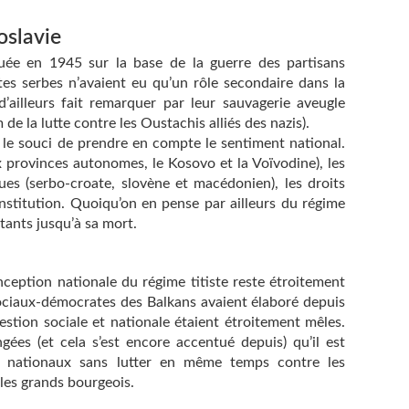
oslavie
tuée en 1945 sur la base de la guerre des partisans
stes serbes n’avaient eu qu’un rôle secondaire dans la
 d’ailleurs fait remarquer par leur sauvagerie aveugle
de la lutte contre les Oustachis alliés des nazis).
e le souci de prendre en compte le sentiment national.
x provinces autonomes, le Kosovo et la Voïvodine), les
ues (serbo-croate, slovène et macédonien), les droits
nstitution. Quoiqu’on en pense par ailleurs du régime
tants jusqu’à sa mort.
nception nationale du régime titiste reste étroitement
 sociaux-démocrates des Balkans avaient élaboré depuis
stion sociale et nationale étaient étroitement mêles.
gées (et cela s’est encore accentué depuis) qu’il est
ts nationaux sans lutter en même temps contre les
 les grands bourgeois.