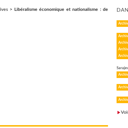
ives
>
Libéralisme économique et nationalisme : de
DAN
Archiv
Archiv
Archiv
Archiv
Archiv
Sarajev
Archiv
Archiv
Archiv
Voi