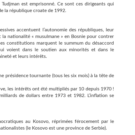
 Tudjman est emprisonné. Ce sont ces dirigeants qui
de la république croate de 1992.
ssives accentuent l’autonomie des républiques, leur
nt la nationalité « musulmane » en Bosnie pour contrer
. Ces constitutions marquent le summum du désaccord
qui voient dans le soutien aux minorités et dans le
ineté et leurs intérêts.
e présidence tournante (tous les six mois) à la tête de
e, les intérêts ont été multipliés par 10 depuis 1970 !
illiards de dollars entre 1973 et 1982. L’inflation se
cratiques au Kosovo, réprimées férocement par le
tionalistes (le Kosovo est une province de Serbie).