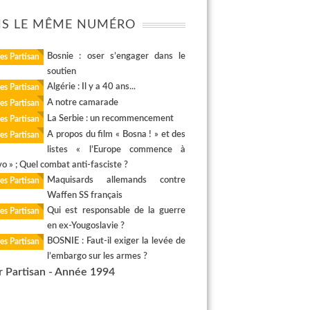
S LE MÊME NUMÉRO
Bosnie : oser s’engager dans le
es Partisan
soutien
Algérie : Il y a 40 ans...
es Partisan
A notre camarade
es Partisan
La Serbie : un recommencement
es Partisan
A propos du film « Bosna ! » et des
es Partisan
listes « l’Europe commence à
o » ; Quel combat anti-fasciste ?
Maquisards allemands contre
es Partisan
Waffen SS français
Qui est responsable de la guerre
es Partisan
en ex-Yougoslavie ?
BOSNIE : Faut-il exiger la levée de
es Partisan
l’embargo sur les armes ?
r Partisan - Année 1994