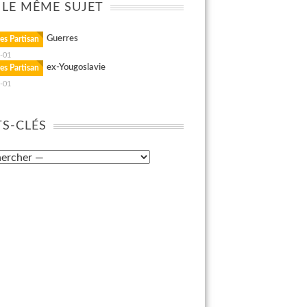
 LE MÊME SUJET
Guerres
es Partisan
-01
ex-Yougoslavie
es Partisan
-01
S-CLÉS