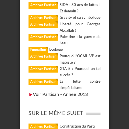
SIDA : 30 ans de luttes !
Archives Partisan
Et demain ?
Gravity et sa symbolique
Archives Partisan
Liberté pour Georges
Archives Partisan
Abdallah !
Palestine : la guerre de
Archives Partisan
l’eau
Ecologie
Formation
Pourquoi l’OCML-VP est
Archives Partisan
maoïste ?
GTA 5 : Pourquoi un tel
Archives Partisan
succès ?
La lutte contre
Archives Partisan
l’impérialisme
Voir Partisan - Année 2013
SUR LE MÊME SUJET
Construction du Parti
Archives Partisan