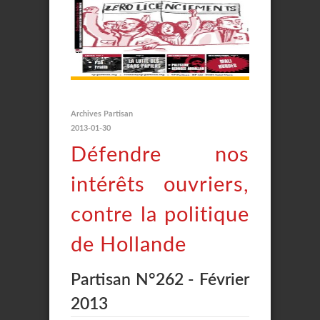
Archives Partisan
2013-01-30
Défendre nos
intérêts ouvriers,
contre la politique
de Hollande
Partisan N°262 - Février
2013