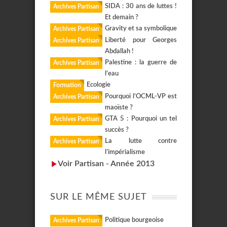
SIDA : 30 ans de luttes !
Archives Partisan
Et demain ?
Gravity et sa symbolique
Archives Partisan
Liberté pour Georges
Archives Partisan
Abdallah !
Palestine : la guerre de
Archives Partisan
l’eau
Ecologie
Formation
Pourquoi l’OCML-VP est
Archives Partisan
maoïste ?
GTA 5 : Pourquoi un tel
Archives Partisan
succès ?
La lutte contre
Archives Partisan
l’impérialisme
Voir Partisan - Année 2013
SUR LE MÊME SUJET
Politique bourgeoise
Archives Partisan