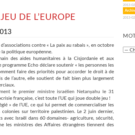
2013-02
Archiv
E JEU DE L’EUROPE
2013-02
2013
MOT
d’associations contre « La paix au rabais », en octobre
 la politique européenne.
ain des aides humanitaires à la Cisjordanie et aux
le programme Echo déclare soutenir « les personnes les
mment faire des priorités pour accorder le droit à de
s de l’autre, elle soutient de fait bien plus largement
erciaux.
ent le premier ministre israélien Netanyahu le 31
crisie française, c’est toute l’UE qui joue double jeu !
ilégié » de l’UE, ce qui lui permet de commercialiser les
colonies sur territoire palestinien. Le 2 juin dernier,
s avec Israël dans 60 domaines- agriculture, sécurité,
e les ministres des Affaires étrangères tiennent des