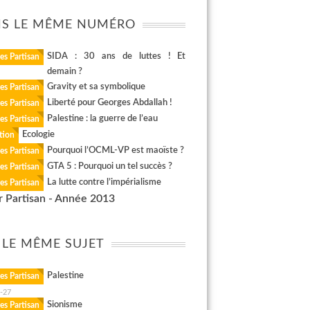
S LE MÊME NUMÉRO
SIDA : 30 ans de luttes ! Et
es Partisan
demain ?
Gravity et sa symbolique
es Partisan
Liberté pour Georges Abdallah !
es Partisan
Palestine : la guerre de l’eau
es Partisan
Ecologie
tion
Pourquoi l’OCML-VP est maoïste ?
es Partisan
GTA 5 : Pourquoi un tel succès ?
es Partisan
La lutte contre l’impérialisme
es Partisan
r Partisan - Année 2013
 LE MÊME SUJET
Palestine
es Partisan
-27
Sionisme
es Partisan