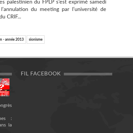
es palestinien du FPLP s’est exprimé samedi
’annulation du meeting par l’université de
du CRIF...
an - année 2013
sionisme
FIL FACEBOOK
ongrès
nes :
ans la