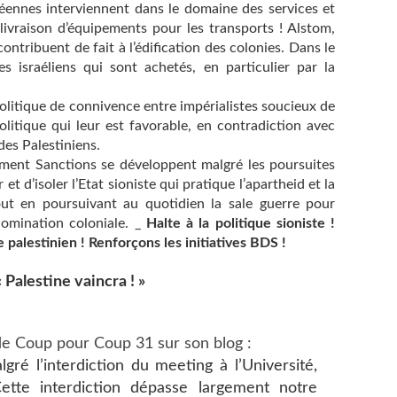
péennes interviennent dans le domaine des services et
 livraison d’équipements pour les transports ! Alstom,
contribuent de fait à l’édification des colonies. Dans le
s israéliens qui sont achetés, en particulier par la
politique de connivence entre impérialistes soucieux de
litique qui leur est favorable, en contradiction avec
des Palestiniens.
ment Sanctions se développent malgré les poursuites
t d’isoler l’Etat sioniste qui pratique l’apartheid et la
out en poursuivant au quotidien la sale guerre pour
domination coloniale. _
Halte à la politique sioniste !
 palestinien ! Renforçons les initiatives BDS !
Palestine vaincra ! »
n de Coup pour Coup 31 sur son blog :
gré l’interdiction du meeting à l’Université,
ette interdiction dépasse largement notre