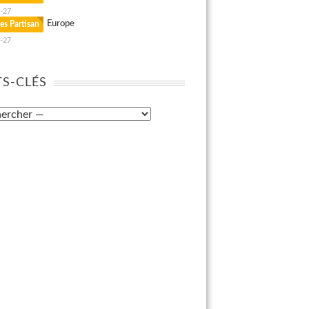
-27
Europe
es Partisan
-27
S-CLÉS