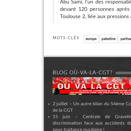
Abu Sami, l’un des responsabl
devant 120 personnes après l
Toulouse 2, liée aux pressions 
MOTS-CLÉS
europe
palestine
partis
BLOG OÙ-VA-LA-CGT?
2 juillet – Un autre bilan du 54ème C
de la CGT
15 juin – Centrale de Graveli
discrimination face aux accidents d
sous-traitance nucléaire !