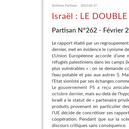
Archives Partisan
2013-02-27
Israël : LE DOUBL
Partisan N°262 - Février 
Le rapport établi par un regroupement 
dernier, met en évidence le cynisme de
L’Union Européenne accorde d’une m
réfugiés palestiniens dans les camps (
plus vulnérables » ; on se demande co
l’eau potable et pas aux autres !). Mai
l’Etat sioniste par ses échanges comm
Le gouvernement PS a reçu amicalem
octobre dernier
, mais au-delà de l’hypo
Israël a le statut de « partenaire priv
produits provenant en particulier des 
l’UE décide de concrétiser ses rapport
coopération. Pendant que sur la scèn
discours critiques sans conséquence.