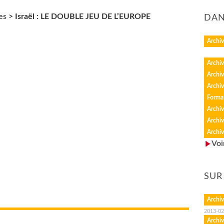
es
>
Israël : LE DOUBLE JEU DE L’EUROPE
DAN
Archiv
Archiv
Archiv
Archiv
Forma
Archiv
Archiv
Archiv
Voi
SUR
Archiv
2013-02
Archiv