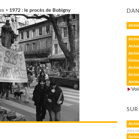
es
>
1972 : le procès de Bobigny
DAN
Archiv
Archiv
Archiv
Archiv
Forma
Archiv
Archiv
Archiv
Voi
SUR
Archiv
2013-03
Archiv