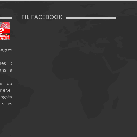
FIL FACEBOOK
ongrès
nes :
ans la
es du
ier.e
ongrès
rs les