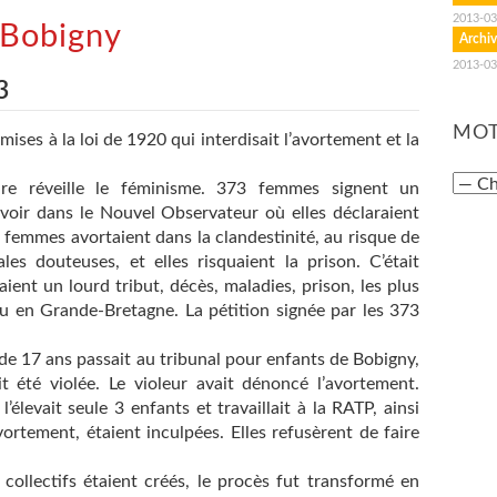
2013-03
 Bobigny
Archiv
2013-03
3
MOT
ses à la loi de 1920 qui interdisait l’avortement et la
ire réveille le féminisme. 373 femmes signent un
oir dans le Nouvel Observateur où elles déclaraient
e femmes avortaient dans la clandestinité, au risque de
les douteuses, et elles risquaient la prison. C’était
ent un lourd tribut, décès, maladies, prison, les plus
ou en Grande-Bretagne. La pétition signée par les 373
e 17 ans passait au tribunal pour enfants de Bobigny,
t été violée. Le violeur avait dénoncé l’avortement.
’élevait seule 3 enfants et travaillait à la RATP, ainsi
vortement, étaient inculpées. Elles refusèrent de faire
 collectifs étaient créés, le procès fut transformé en