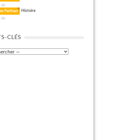
-26
Histoire
es Partisan
-26
S-CLÉS