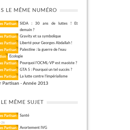
S LE MÊME NUMÉRO
SIDA : 30 ans de luttes ! Et
es Partisan
demain ?
Gravity et sa symbolique
es Partisan
Liberté pour Georges Abdallah !
es Partisan
Palestine : la guerre de l’eau
es Partisan
Ecologie
tion
Pourquoi l’OCML-VP est maoïste ?
es Partisan
GTA 5 : Pourquoi un tel succès ?
es Partisan
La lutte contre l’impérialisme
es Partisan
r Partisan - Année 2013
 LE MÊME SUJET
Santé
es Partisan
-26
Avortement IVG
es Partisan