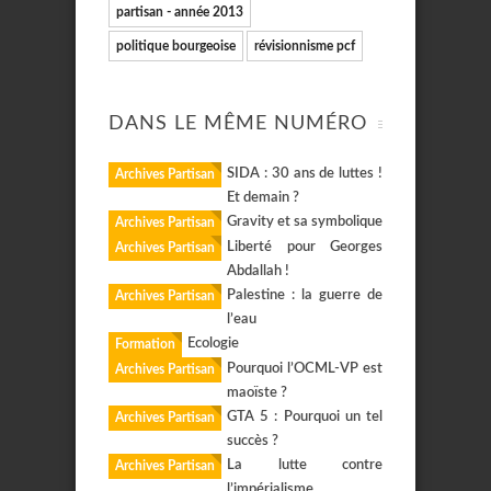
partisan - année 2013
politique bourgeoise
révisionnisme pcf
DANS LE MÊME NUMÉRO
SIDA : 30 ans de luttes !
Archives Partisan
Et demain ?
Gravity et sa symbolique
Archives Partisan
Liberté pour Georges
Archives Partisan
Abdallah !
Palestine : la guerre de
Archives Partisan
l’eau
Ecologie
Formation
Pourquoi l’OCML-VP est
Archives Partisan
maoïste ?
GTA 5 : Pourquoi un tel
Archives Partisan
succès ?
La lutte contre
Archives Partisan
l’impérialisme