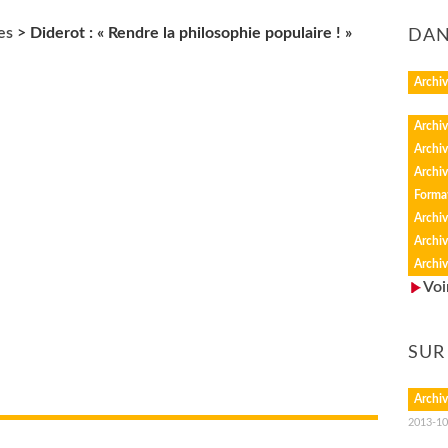
es
>
Diderot : « Rendre la philosophie populaire ! »
DAN
Archiv
Archiv
Archiv
Archiv
Forma
Archiv
Archiv
Archiv
Voi
SUR
Archiv
2013-10