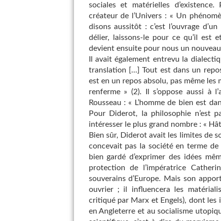
sociales et matérielles d’existence.
créateur de l’Univers : « Un phénomè
disons aussitôt : c’est l’ouvrage d’u
délier, laissons-le pour ce qu’il est
devient ensuite pour nous un nouveau 
Il avait également entrevu la dialecti
translation […] Tout est dans un repos
est en un repos absolu, pas même les mo
renferme » (2). Il s’oppose aussi à l’
Rousseau : « L’homme de bien est dans 
Pour Diderot, la philosophie n’est pa
intéresser le plus grand nombre : « Hât
Bien sûr, Diderot avait les limites de 
concevait pas la société en terme de l
bien gardé d’exprimer des idées même
protection de l’impératrice Catheri
souverains d’Europe. Mais son appor
ouvrier ; il influencera les matéria
critiqué par Marx et Engels), dont les
en Angleterre et au socialisme utopiq