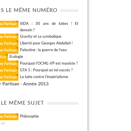
S LE MÊME NUMÉRO
SIDA : 30 ans de luttes ! Et
es Partisan
demain ?
Gravity et sa symbolique
es Partisan
Liberté pour Georges Abdallah !
es Partisan
Palestine : la guerre de l’eau
es Partisan
Ecologie
tion
Pourquoi l’OCML-VP est maoïste ?
es Partisan
GTA 5 : Pourquoi un tel succès ?
es Partisan
La lutte contre l’impérialisme
es Partisan
r Partisan - Année 2013
 LE MÊME SUJET
Philosophie
es Partisan
-29