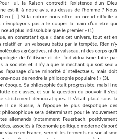
 Pour lui, la Raison contredit l’existence d’un Dieu
ne est-il, à notre avis, au-dessus de l’homme ? Nous
n Dieu […] Si la nature nous offre un nœud difficile à
 et n’employons pas à le couper la main d’un être qui
nœud plus indissoluble que le premier » (1).
que, en constatant que « dans cet univers, tout est en
 relatif en un vaisseau battu par la tempête. Rien n’y
lécules agrégatives, ni du vaisseau, ni des corps qu’il
apologie de l’élitisme et de l’individualisme faite par
la société, et il n’y a que le méchant qui soit seul »
s l’apanage d’une minorité d’intellectuels, mais doit
ons-nous de rendre la philosophie populaire ! » (3).
son époque. Sa philosophie était progressiste, mais il ne
utte de classes, et sur la question du pouvoir il s’est
 strictement démocratiques. Il s’était placé sous la
ne II de Russie, à l’époque le plus despotique des
t philosophique sera déterminant pour le mouvement
listes allemands (notamment Feuerbach, positivement
 idées, associés à l’économie politique moderne élaboré
ue vivace en France, seront les ferments du socialisme