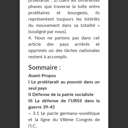
proléta­riat ; 2) Dans les différentes
phases que traverse la lutte entre
prolétaires et bour­geois, ils
représentent toujours les intérêts
du mouvement dans sa totalité »
(souli­gné par nous).
4. Nous ne parlons pas dans cet
article des pays arriérés et
opprimés où des tâches na­tionales
restent à accomplir.
Sommaire :
Avant-Propos
I Le prolétarait au pouvoir dans un
seul pays
II Défense de la patrie socialiste
III La défense de l’URSS dans la
guerre 39-45
–
3.1 Le pacte germano-soviétique
et la ligne du VIIème Congrès de
l’I.C.