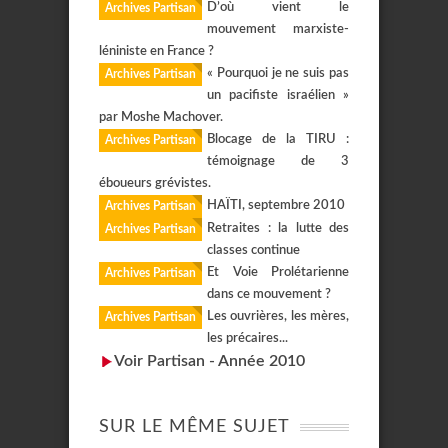
D’où vient le
Archives Partisan
mouvement marxiste-
léniniste en France ?
« Pourquoi je ne suis pas
Archives Partisan
un pacifiste israélien »
par Moshe Machover.
Blocage de la TIRU :
Archives Partisan
témoignage de 3
éboueurs grévistes.
HAÏTI, septembre 2010
Archives Partisan
Retraites : la lutte des
Archives Partisan
classes continue
Et Voie Prolétarienne
Archives Partisan
dans ce mouvement ?
Les ouvrières, les mères,
Archives Partisan
les précaires...
Voir Partisan - Année 2010
SUR LE MÊME SUJET