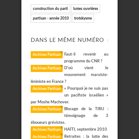
construction du parti
luttes ouvrières
partisan - année 2010
trotskysme
DANS LE MÊME NUMÉRO
Faut-il revenir au
Archives Partisan
programme du CNR ?
D’où vient le
Archives Partisan
mouvement marxiste-
léniniste en France ?
« Pourquoi je ne suis pas
Archives Partisan
un pacifiste israélien »
par Moshe Machover.
Blocage de la TIRU :
Archives Partisan
témoignage de 3
éboueurs grévistes.
HAÏTI, septembre 2010
Archives Partisan
Retraites : la lutte des
Archives Partisan