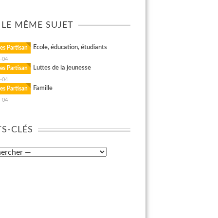
 LE MÊME SUJET
Ecole, éducation, étudiants
es Partisan
-04
Luttes de la jeunesse
es Partisan
-04
Famille
es Partisan
-04
S-CLÉS