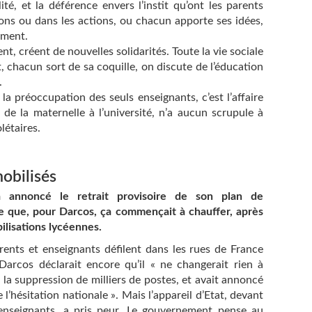
é, et la déférence envers l’instit qu’ont les parents
ions ou dans les actions, ou chacun apporte ses idées,
ement.
t, créent de nouvelles solidarités. Toute la vie sociale
 chacun sort de sa coquille, on discute de l’éducation
.
la préoccupation des seuls enseignants, c’est l’affaire
de la maternelle à l’université, n’a aucun scrupule à
létaires.
obilisés
 a annoncé le retrait provisoire de son plan de
ire que, pour Darcos, ça commençait à chauffer, après
ilisations lycéennes.
ents et enseignants défilent dans les rues de France
Darcos déclarait encore qu’il « ne changerait rien à
 à la suppression de milliers de postes, et avait annoncé
e l’hésitation nationale ». Mais l’appareil d’Etat, devant
 enseignants, a pris peur. Le gouvernement pense au