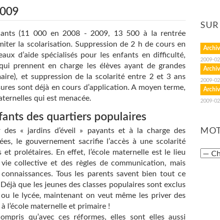
2009
SUR
nants (11 000 en 2008 - 2009, 13 500 à la rentrée
imiter la scolarisation. Suppression de 2 h de cours en
Archiv
aux d’aide spécialisés pour les enfants en difficulté,
2009-02
, qui prennent en charge les élèves ayant de grandes
Archiv
maire), et suppression de la scolarité entre 2 et 3 ans
2009-02
sures sont déjà en cours d’application. A moyen terme,
Archiv
maternelles qui est menacée.
2009-02
ants des quartiers populaires
 des « jardins d’éveil » payants et à la charge des
MOT
ées, le gouvernement sacrifie l’accès à une scolarité
t prolétaires. En effet, l’école maternelle est le lieu
vie collective et des règles de communication, mais
s connaissances. Tous les parents savent bien tout ce
 Déjà que les jeunes des classes populaires sont exclus
e ou le lycée, maintenant on veut même les priver des
 l’école maternelle et primaire !
ompris qu’avec ces réformes, elles sont elles aussi