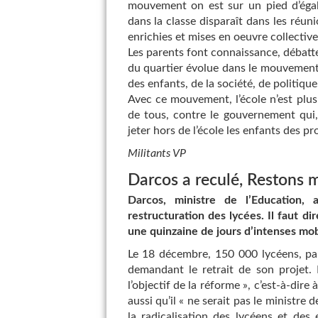
mouvement on est sur un pied d’égalit
dans la classe disparaît dans les réun
enrichies et mises en oeuvre collectiv
Les parents font connaissance, débatten
du quartier évolue dans le mouvement,
des enfants, de la société, de politique
Avec ce mouvement, l’école n’est plus 
de tous, contre le gouvernement qui, 
jeter hors de l’école les enfants des pro
Militants VP
Darcos a reculé, Restons m
Darcos, ministre de l’Education,
restructuration des lycées. Il faut d
une quinzaine de jours d’intenses mob
Le 18 décembre, 150 000 lycéens, par
demandant le retrait de son projet. 
l’objectif de la réforme », c’est-à-dire
aussi qu’il « ne serait pas le ministre d
la radicalisation des lycéens et des