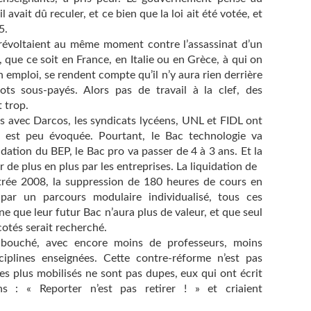
ait dû reculer, et ce bien que la loi ait été votée, et
5.
e révoltaient au même moment contre l’assassinat d’un
s, que ce soit en France, en Italie ou en Grèce, à qui on
 emploi, se rendent compte qu’il n’y aura rien derrière
ots sous-payés. Alors pas de travail à la clef, des
 trop.
ns avec Darcos, les syndicats lycéens, UNL et FIDL ont
ro est peu évoquée. Pourtant, le Bac technologie va
dation du BEP, le Bac pro va passer de 4 à 3 ans. Et la
 de plus en plus par les entreprises. La liquidation de
trée 2008, la suppression de 180 heures de cours en
par un parcours modulaire individualisé, tous ces
ne que leur futur Bac n’aura plus de valeur, et que seul
cotés serait recherché.
 bouché, avec encore moins de professeurs, moins
iplines enseignées. Cette contre-réforme n’est pas
es plus mobilisés ne sont pas dupes, eux qui ont écrit
s : « Reporter n’est pas retirer ! » et criaient