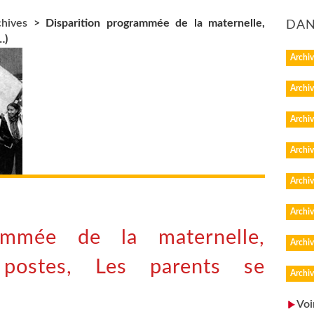
chives
>
Disparition programmée de la maternelle,
DAN
…)
Archiv
Archiv
Archiv
Archiv
Archiv
Archiv
rammée de la maternelle,
Archiv
 postes, Les parents se
Archiv
Voi