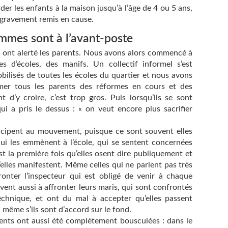
r les enfants à la maison jusqu’à l’âge de 4 ou 5 ans,
t gravement remis en cause.
femmes sont à l’avant-poste
i ont alerté les parents. Nous avons alors commencé à
s d’écoles, des manifs. Un collectif informel s’est
obilisés de toutes les écoles du quartier et nous avons
er tous les parents des réformes en cours et des
 d’y croire, c’est trop gros. Puis lorsqu’ils se sont
qui a pris le dessus : « on veut encore plus sacrifier
icipent au mouvement, puisque ce sont souvent elles
 qui les emmènent à l’école, qui se sentent concernées
st la première fois qu’elles osent dire publiquement et
’elles manifestent. Même celles qui ne parlent pas très
fronter l’inspecteur qui est obligé de venir à chaque
vent aussi à affronter leurs maris, qui sont confrontés
chnique, et ont du mal à accepter qu’elles passent
, même s’ils sont d’accord sur le fond.
rents ont aussi été complètement bousculées : dans le