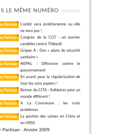
S LE MÊME NUMÉRO
L’unité sera prolétarienne ou elle
es Partisan
ne sera pas !
Congrès de la CGT : un ouvrier
es Partisan
candidat contre Thibault
Grippe A : Des « plans de sécurité
es Partisan
sanitaire »
NEPAL : Offensive contre le
es Partisan
gouvernement
En avant pour la régularisation de
es Partisan
tous les sans papiers !
Retour du CITA : Solidaires pour un
es Partisan
monde différent !
A La Courneuve : les vrais
es Partisan
problèmes
La gestion des usines en Chine et
es Partisan
en URSS
r Partisan - Année 2009