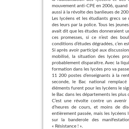
mouvement anti-CPE en 2006, quand il av
aussi à la révolte des banlieues de 200
Les lycéens et les étudiants grecs s
des leurs par la police. Tous les jeune
avait dit que les études donneraient un
ces promesses, si ce n’est des boul
conditions d’études dégradées, c’en est
Si après avoir participé aux discussio
mobilisé, la situation des lycées p
probablement disparaître. Avec la liqui
formation dans les lycées pro va passer
11 200 postes d’enseignants à la ren
seconde, le Bac national remplacé 
éléments furent pour les lycéens le sig
le Bac dans les départements les plus 
C’est une révolte contre un avenir
d’heures de cours, et moins de disc
entièrement passée, mais les lycéens l
sur la banderole des manifestation
« Résistance ! ».