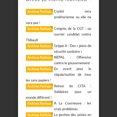
L’unité sera
Archives Partisan
prolétarienne ou elle ne
sera pas !
Congrès de la CGT : un
Archives Partisan
ouvrier candidat contre
Thibault
Grippe A : Des « plans de
Archives Partisan
sécurité sanitaire »
NEPAL : Offensive
Archives Partisan
contre le gouvernement
En avant pour la
Archives Partisan
régularisation de tous
les sans papiers !
Retour du CITA :
Archives Partisan
Solidaires pour un
monde différent !
A La Courneuve : les
Archives Partisan
vrais problèmes
La gestion des usines en
Archives Partisan