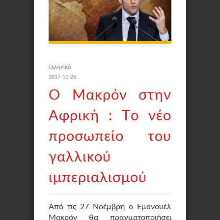
ελληνικά
2017-11-26
Ο Μακρόν στην
Αφρική : Tο νέο
προσωπείο του
γαλλικού
ιμπεριαλισμού
Από τις 27 Νοέμβρη ο Εμανουέλ
Μακρόν θα πραγματοποιήσει