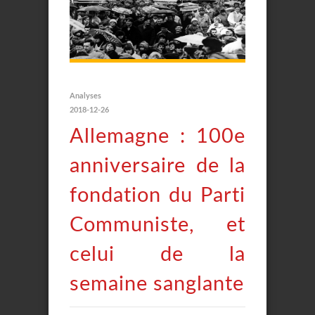
Analyses
2018-12-26
Allemagne : 100e
anniversaire de la
fondation du Parti
Communiste, et
celui de la
semaine sanglante