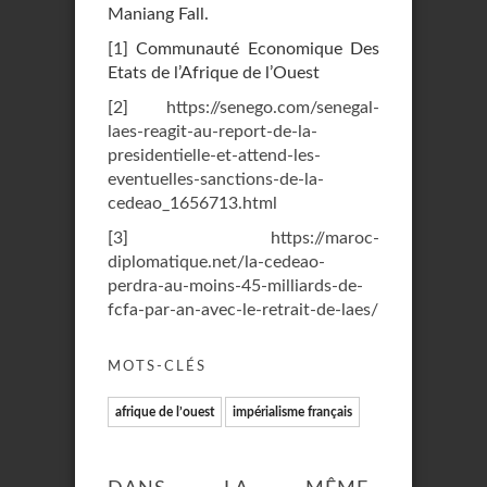
Maniang Fall.
[
1
]
Communauté Economique Des
Etats de l’Afrique de l’Ouest
[
2
]
https://senego.com/senegal-
laes-reagit-au-report-de-la-
presidentielle-et-attend-les-
eventuelles-sanctions-de-la-
cedeao_1656713.html
[
3
]
https://maroc-
diplomatique.net/la-cedeao-
perdra-au-moins-45-milliards-de-
fcfa-par-an-avec-le-retrait-de-laes/
MOTS-CLÉS
afrique de l’ouest
impérialisme français