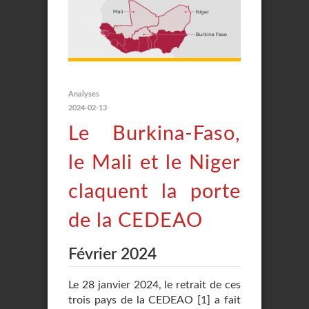
Analyses
2024-02-13
Le Burkina-Faso,
le Mali et le Niger
claquent la porte
de la CEDEAO
Février 2024
Le 28 janvier 2024, le retrait de ces
trois pays de la CEDEAO
[
1
]
a fait