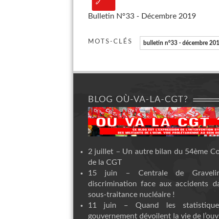
Bulletin N°33 - Décembre 2019
MOTS-CLÉS
bulletin n°33 - décembre 20
BLOG OÙ-VA-LA-CGT?
2 juillet – Un autre bilan du 54ème C
de la CGT
15 juin – Centrale de Graveli
discrimination face aux accidents d
sous-traitance nucléaire !
11 juin – Quand les statistiqu
gouvernement dévoilent la vie de l’ouvr