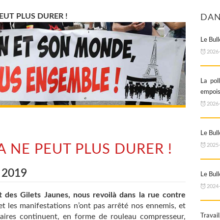
PEUT PLUS DURER !
DAN
Le Bul
2026
La pol
empoi
2026
Le Bul
A NE PEUT PLUS DURER !
2025
 2019
Le Bul
2024
des Gilets Jaunes, nous revoilà dans la rue contre
 et les manifestations n’ont pas arrêté nos ennemis, et
laires continuent, en forme de rouleau compresseur,
Travail