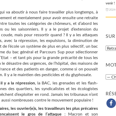
venir !
2024
ui va aboutir à nous faire travailler plus longtemps, à
quement et mentalement pour avoir ensuite une retraite
contre toutes les catégories de chômeurs, et d’abord les
s ou les saisonniers. Il y a le projet d’extension du
 coude, mais pour ressortir quand ? Il y a les attaques
SUR
s, avec la répression, les expulsions, la diminution de
ait de l’école un système de plus en plus sélectif, un bac
orme du bac général et Parcours Sup pour sélectionner
’Etat – et tant pis pour la grande précarité de tous les
a le désastre des urgences, de l’hôpital, des maisons de
MOT
ffrance et des patients en danger, comme si on pouvait
on. Il y a le maintien des pesticides et du glyphosate.
il y a la répression
, la BAC, les grenades et les flash-
unes des quartiers, les syndicalistes et les écologistes
RÉS
pêchent d’exploiter en rond. Jamais les tribunaux n’ont
s aussi nombreuses contre le mouvement populaire !
res, les ouvrier(e)s, les travailleurs les plus précaires
ncaissent le gros de l’attaque
: Macron et son