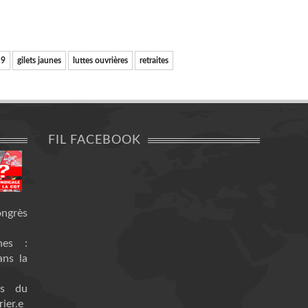
19
gilets jaunes
luttes ouvrières
retraites
FIL FACEBOOK
ongrès
nes :
ans la
es du
ier.e