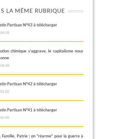
S LA MÊME RUBRIQUE
letin Partisan N°43 à télécharger
-04-28
lution chimique s’aggrave, le capitalisme nous
sonne
-04-28
letin Partisan N°42 à télécharger
-01-02
letin Partisan N°41 à télécharger
-02-09
, Famille, Patrie : on "réarme" pour la guerre à