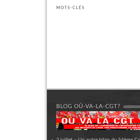
MOTS-CLÉS
BLOG OÙ-VA-LA-CGT?
2 juillet – Un autre bilan du 54ème C