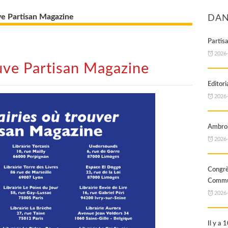
uve Partisan Magazine
DAN
Partis
2026
ouve Partisan Magazine
Editori
2026
Ambroi
2026
Cong
Commun
2026
Il y a 