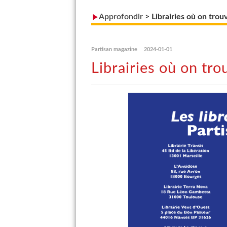
Approfondir
>
Librairies où on tro
Partisan magazine
2024-01-01
Librairies où on tr