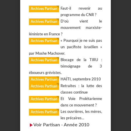
Faut-il revenir au
Archives Partisan
programme du CNR ?
D’où vient le
Archives Partisan
mouvement marxiste-
léniniste en France ?
« Pourquoi je ne suis pas
Archives Partisan
un pacifiste israélien »
par Moshe Machover.
Blocage de la TIRU :
Archives Partisan
témoignage de 3
éboueurs grévistes.
HAÏTI, septembre 2010
Archives Partisan
Retraites : la lutte des
Archives Partisan
classes continue
Et Voie Prolétarienne
Archives Partisan
dans ce mouvement ?
Les ouvrières, les mères,
Archives Partisan
les précaires...
Voir Partisan - Année 2010