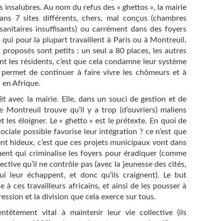
insalubres. Au nom du refus des « ghettos », la mairie
ns 7 sites différents, chers, mal conçus (chambres
sanitaires insuffisants) ou carrément dans des foyers
qui pour la plupart travaillent à Paris ou à Montreuil.
 proposés sont petits : un seul a 80 places, les autres
nt les résidents, c’est que cela condamne leur système
ui permet de continuer à faire vivre les chômeurs et à
s en Afrique.
êt avec la mairie. Elle, dans un souci de gestion et de
e Montreuil trouve qu’il y a trop (d’ouvriers) maliens
et les éloigner. Le « ghetto » est le prétexte. En quoi de
ciale possible favorise leur intégration ? ce n’est que
nt hideux, c’est que ces projets municipaux vont dans
nt qui criminalise les foyers pour éradiquer (comme
ective qu’il ne contrôle pas (avec la jeunesse des cités,
qui leur échappent, et donc qu’ils craignent). Le but
 à ces travailleurs africains, et ainsi de les pousser à
ssion et la division que cela exerce sur tous.
ntêtement vital à maintenir leur vie collective (ils