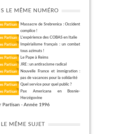
S LE MÊME NUMÉRO
Massacre de Srebrenica : Occident
es Partisan
complice !
L’expérience des COBAS en Italie
es Partisan
Impérialisme français : un combat
es Partisan
tous azimuts !
Le Pape à Reims
es Partisan
JRE : un antiracisme radical
es Partisan
Nouvelle France et immigration :
es Partisan
pas de vacances pour la solidarité
Quel service pour quel public ?
es Partisan
Pax Americana en Bosnie-
es Partisan
Herzégovine
r Partisan - Année 1996
 LE MÊME SUJET