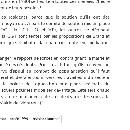
omis en 1980) se heurte à toutes ces menées. L’heure
ent de leurs besoins !
les résidents, parce que le soutien qu’ils ont des
un noyau dur. A part le comité de soutien mis en place
l’OCL, la LCR, LO et VP), les autres se débinent
la CGT sont tentés par les propositions de Brard et
uniqués. Caillot et Jacquard ont tenté leur médiation,
hanger le rapport de forces en contraignant la mairie et
nté des résidents. Pour cela, il faut qu’ils trouvent un
erve d’appui au combat de popularisation qu’il faut
euil et des alentours, vers les travailleurs du secteur
à la pointe de l’opposition aux plans scélérats du
 foyers pour les mobiliser davantage. L’été sera chaud
l y a une permanence des résidents tous les soirs à la
airie de Montreuil)."
tisan - année 1996
révisionnisme pcf