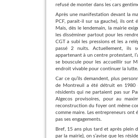
refusé de monter dans les cars gentime
Après une manifestation devant la mair
PCF, parait-il sur sa gauche), ils ont 
Mais, dès le lendemain, la mairie exige
les disséminer partout pour les rendre 
CGT a subi les pressions et les a rel
passé 2 nuits. Actuellement, ils s
appartenant à un centre protestant, 
se bouscule pour les accueillir sur Mo
endroit vivable pour continuer la lutte
Car ce qu’ils demandent, plus personne
de Montreuil a été détruit en 1980 e
résidents qui ne partaient pas sur Pa
Algecos provisoires, pour au maxi
reconstruction du foyer ont même com
comme maire. Les entrepreneurs ont été
pas ses engagements.
Bref, 15 ans plus tard et après plein d
par la mairie), on s’avise que les rési