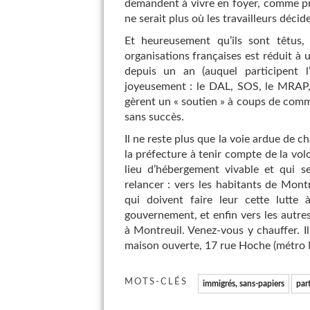
demandent à vivre en foyer, comme pr
ne serait plus où les travailleurs décid
Et heureusement qu’ils sont têtus, 
organisations françaises est réduit à 
depuis un an (auquel participent 
joyeusement : le DAL, SOS, le MRAP, 
gèrent un « soutien » à coups de comm
sans succès.
Il ne reste plus que la voie ardue de c
la préfecture à tenir compte de la volo
lieu d’hébergement vivable et qui s
relancer : vers les habitants de Montr
qui doivent faire leur cette lutte 
gouvernement, et enfin vers les autres
à Montreuil. Venez-vous y chauffer. I
maison ouverte, 17 rue Hoche (métro M
MOTS-CLÉS
immigrés, sans-papiers
par