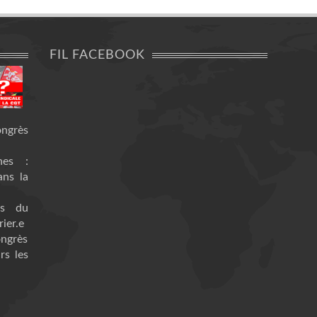
FIL FACEBOOK
ongrès
nes :
ans la
es du
ier.e
ongrès
rs les