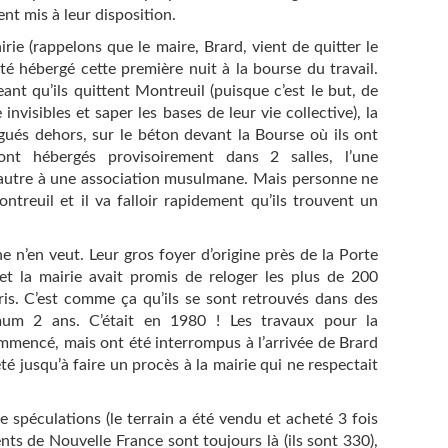
nt mis à leur disposition.
ie (rappelons que le maire, Brard, vient de quitter le
été hébergé cette première nuit à la bourse du travail.
ant qu’ils quittent Montreuil (puisque c’est le but, de
invisibles et saper les bases de leur vie collective), la
égués dehors, sur le béton devant la Bourse où ils ont
ont hébergés provisoirement dans 2 salles, l’une
l’autre à une association musulmane. Mais personne ne
ntreuil et il va falloir rapidement qu’ils trouvent un
.
 n’en veut. Leur gros foyer d’origine près de la Porte
t la mairie avait promis de reloger les plus de 200
ris. C’est comme ça qu’ils se sont retrouvés dans des
mum 2 ans. C’était en 1980 ! Les travaux pour la
mencé, mais ont été interrompus à l’arrivée de Brard
 jusqu’à faire un procès à la mairie qui ne respectait
e spéculations (le terrain a été vendu et acheté 3 fois
dents de Nouvelle France sont toujours là (ils sont 330),