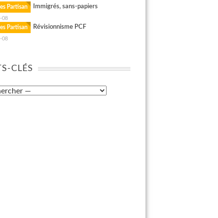
Immigrés, sans-papiers
es Partisan
-08
Révisionnisme PCF
es Partisan
-08
S-CLÉS