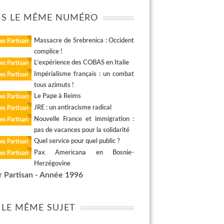
S LE MÊME NUMÉRO
Massacre de Srebrenica : Occident
es Partisan
complice !
L’expérience des COBAS en Italie
es Partisan
Impérialisme français : un combat
es Partisan
tous azimuts !
Le Pape à Reims
es Partisan
JRE : un antiracisme radical
es Partisan
Nouvelle France et immigration :
es Partisan
pas de vacances pour la solidarité
Quel service pour quel public ?
es Partisan
Pax Americana en Bosnie-
es Partisan
Herzégovine
r Partisan - Année 1996
 LE MÊME SUJET