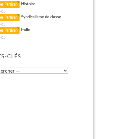
Histoire
es Partisan
-01
Syndicalisme de classe
es Partisan
-01
Italie
es Partisan
-01
S-CLÉS