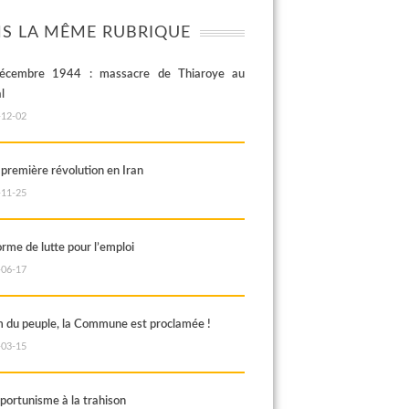
S LA MÊME RUBRIQUE
écembre 1944 : massacre de Thiaroye au
l
-12-02
 première révolution en Iran
-11-25
rme de lutte pour l’emploi
-06-17
 du peuple, la Commune est proclamée !
-03-15
pportunisme à la trahison