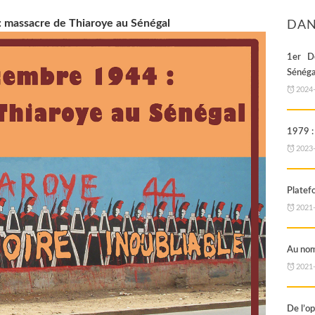
 massacre de Thiaroye au Sénégal
DAN
1er D
Sénéga
2024
1979 :
2023
Platefo
2021
Au nom
2021
De l’o