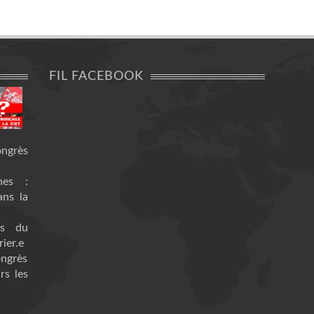
FIL FACEBOOK
ongrès
nes :
ans la
es du
ier.e
ongrès
rs les