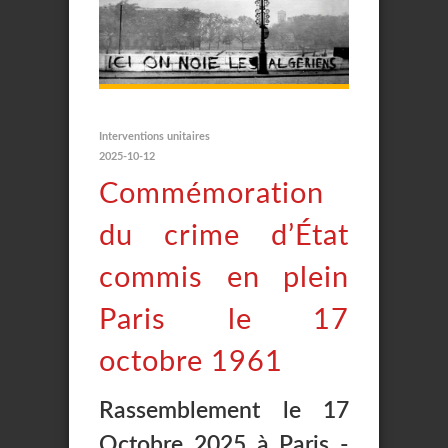
Interventions unitaires
2025-10-12
Commémoration
du crime d’État
commis en plein
Paris le 17
octobre 1961
Rassemblement le 17
Octobre 2025 à Paris -