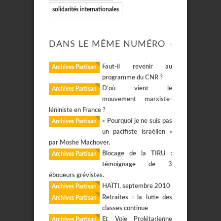
solidarités internationales
DANS LE MÊME NUMÉRO
Faut-il revenir au
Archives Partisan
programme du CNR ?
D’où vient le
Archives Partisan
mouvement marxiste-
léniniste en France ?
« Pourquoi je ne suis pas
Archives Partisan
un pacifiste israélien »
par Moshe Machover.
Blocage de la TIRU :
Archives Partisan
témoignage de 3
éboueurs grévistes.
HAÏTI, septembre 2010
Archives Partisan
Retraites : la lutte des
Archives Partisan
classes continue
Et Voie Prolétarienne
Archives Partisan