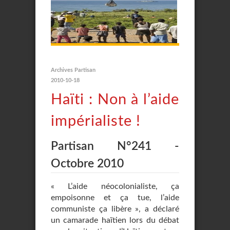
Archives Partisan
2010-10-18
Haïti : Non à l’aide
impérialiste !
Partisan N°241 -
Octobre 2010
« L’aide néocolonialiste, ça
empoisonne et ça tue, l’aide
communiste ça libère », a déclaré
un camarade haïtien lors du débat