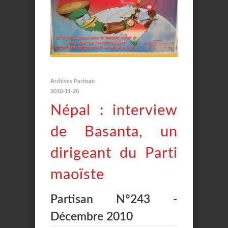
Archives Partisan
2010-11-20
Népal : interview
de Basanta, un
dirigeant du Parti
maoïste
Partisan N°243 -
Décembre 2010