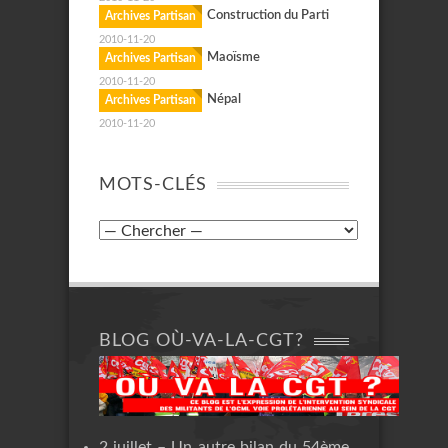
Construction du Parti
Archives Partisan
2010-11-20
Maoïsme
Archives Partisan
2010-11-20
Népal
Archives Partisan
2010-11-20
MOTS-CLÉS
BLOG OÙ-VA-LA-CGT?
2 juillet – Un autre bilan du 54ème