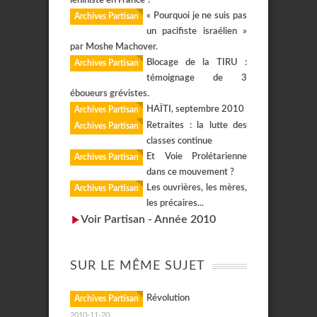
léniniste en France ?
« Pourquoi je ne suis pas
Archives Partisan
un pacifiste israélien »
par Moshe Machover.
Blocage de la TIRU :
Archives Partisan
témoignage de 3
éboueurs grévistes.
HAÏTI, septembre 2010
Archives Partisan
Retraites : la lutte des
Archives Partisan
classes continue
Et Voie Prolétarienne
Archives Partisan
dans ce mouvement ?
Les ouvrières, les mères,
Archives Partisan
les précaires...
Voir Partisan - Année 2010
SUR LE MÊME SUJET
Révolution
Archives Partisan
2010-11-20