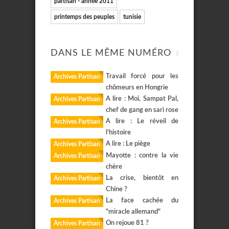
partisan - année 2011
printemps des peuples
tunisie
DANS LE MÊME NUMÉRO
Travail forcé pour les
Archives Partisan
chômeurs en Hongrie
A lire : Moi, Sampat Pal,
Archives Partisan
chef de gang en sari rose
A lire : Le réveil de
Archives Partisan
l’histoire
A lire : Le piège
Archives Partisan
Mayotte : contre la vie
Archives Partisan
chère
La crise, bientôt en
Archives Partisan
Chine ?
La face cachée du
Archives Partisan
"miracle allemand"
On rejoue 81 ?
Archives Partisan