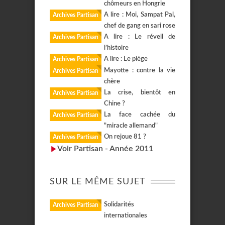
chômeurs en Hongrie
A lire : Moi, Sampat Pal,
Archives Partisan
chef de gang en sari rose
A lire : Le réveil de
Archives Partisan
l’histoire
A lire : Le piège
Archives Partisan
Mayotte : contre la vie
Archives Partisan
chère
La crise, bientôt en
Archives Partisan
Chine ?
La face cachée du
Archives Partisan
"miracle allemand"
On rejoue 81 ?
Archives Partisan
Voir Partisan - Année 2011
SUR LE MÊME SUJET
Solidarités
Archives Partisan
internationales