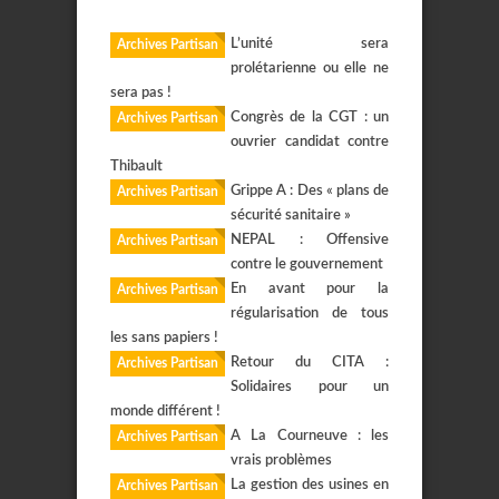
L’unité sera
Archives Partisan
prolétarienne ou elle ne
sera pas !
Congrès de la CGT : un
Archives Partisan
ouvrier candidat contre
Thibault
Grippe A : Des « plans de
Archives Partisan
sécurité sanitaire »
NEPAL : Offensive
Archives Partisan
contre le gouvernement
En avant pour la
Archives Partisan
régularisation de tous
les sans papiers !
Retour du CITA :
Archives Partisan
Solidaires pour un
monde différent !
A La Courneuve : les
Archives Partisan
vrais problèmes
La gestion des usines en
Archives Partisan