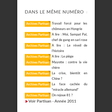
DANS LE MÊME NUMÉRO
Travail forcé pour les
Archives Partisan
chômeurs en Hongrie
A lire : Moi, Sampat Pal,
Archives Partisan
chef de gang en sari rose
A lire : Le réveil de
Archives Partisan
l’histoire
A lire : Le piège
Archives Partisan
Mayotte : contre la vie
Archives Partisan
chère
La crise, bientôt en
Archives Partisan
Chine ?
La face cachée du
Archives Partisan
"miracle allemand"
On rejoue 81 ?
Archives Partisan
Voir Partisan - Année 2011