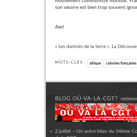
mouvement communiste mondial. Frantz
son oeuvre est bien trop souvent ignor
Axel
« Les damnés de la terre », La Découv
MOTS-CLÉS
afrique
colonies françaises
BLOG OÙ-VA-LA-CGT?
2 juillet – Un autre bilan du 54ème C