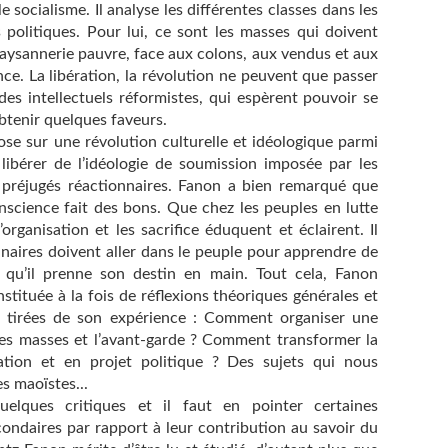
e socialisme. Il analyse les différentes classes dans les
s politiques. Pour lui, ce sont les masses qui doivent
 paysannerie pauvre, face aux colons, aux vendus et aux
ce. La libération, la révolution ne peuvent que passer
des intellectuels réformistes, qui espèrent pouvoir se
obtenir quelques faveurs.
pose sur une révolution culturelle et idéologique parmi
 libérer de l’idéologie de soumission imposée par les
s préjugés réactionnaires. Fanon a bien remarqué que
onscience fait des bons. Que chez les peuples en lutte
l’organisation et les sacrifice éduquent et éclairent. Il
onnaires doivent aller dans le peuple pour apprendre de
r qu’il prenne son destin en main. Tout cela, Fanon
stituée à la fois de réflexions théoriques générales et
s, tirées de son expérience : Comment organiser une
les masses et l’avant-garde ? Comment transformer la
ation et en projet politique ? Des sujets qui nous
es maoïstes...
uelques critiques et il faut en pointer certaines
condaires par rapport à leur contribution au savoir du