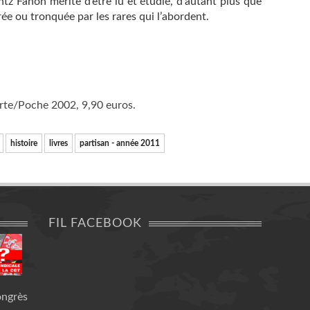
 Fanon mérite d’être lu et étudié, d’autant plus que
ée ou tronquée par les rares qui l’abordent.
erte/Poche 2002, 9,90 euros.
histoire
livres
partisan - année 2011
FIL FACEBOOK
ongrès