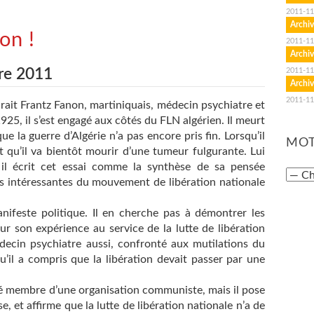
2011-11
Archiv
non !
2011-11
Archiv
re 2011
2011-11
Archiv
2011-11
rait Frantz Fanon, martiniquais, médecin psychiatre et
5, il s’est engagé aux côtés du FLN algérien. Il meurt
que la guerre d’Algérie n’a pas encore pris fin. Lorsqu’il
MOT
ait qu’il va bientôt mourir d’une tumeur fulgurante. Lui
, il écrit cet essai comme la synthèse de sa pensée
plus intéressantes du mouvement de libération nationale
ifeste politique. Il en cherche pas à démontrer les
sur son expérience au service de la lutte de libération
decin psychiatre aussi, confronté aux mutilations du
qu’il a compris que la libération devait passer par une
té membre d’une organisation communiste, mais il pose
e, et affirme que la lutte de libération nationale n’a de