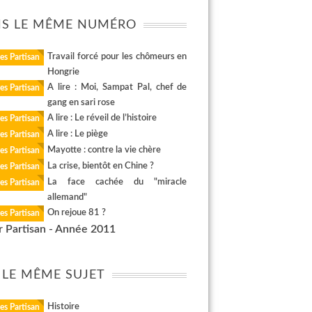
S LE MÊME NUMÉRO
Travail forcé pour les chômeurs en
es Partisan
Hongrie
A lire : Moi, Sampat Pal, chef de
es Partisan
gang en sari rose
A lire : Le réveil de l’histoire
es Partisan
A lire : Le piège
es Partisan
Mayotte : contre la vie chère
es Partisan
La crise, bientôt en Chine ?
es Partisan
La face cachée du "miracle
es Partisan
allemand"
On rejoue 81 ?
es Partisan
r Partisan - Année 2011
 LE MÊME SUJET
Histoire
es Partisan