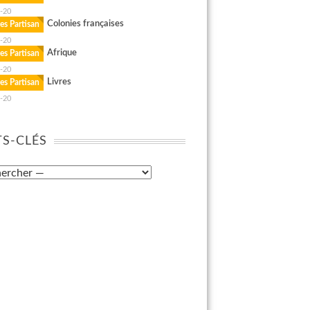
-20
Colonies françaises
es Partisan
-20
Afrique
es Partisan
-20
Livres
es Partisan
-20
S-CLÉS