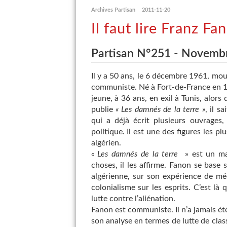
Archives Partisan
2011-11-20
Il faut lire Franz Fa
Partisan N°251 - Novemb
Il y a 50 ans, le 6 décembre 1961, mou
communiste. Né à Fort-de-France en 192
jeune, à 36 ans, en exil à Tunis, alors 
publie
« Les damnés de la terre »
, il s
qui a déjà écrit plusieurs ouvrages
politique. Il est une des figures les 
algérien.
« Les damnés de la terre
» est un man
choses, il les affirme. Fanon se base 
algérienne, sur son expérience de mé
colonialisme sur les esprits. C’est là 
lutte contre l’aliénation.
Fanon est communiste. Il n’a jamais é
son analyse en termes de lutte de class