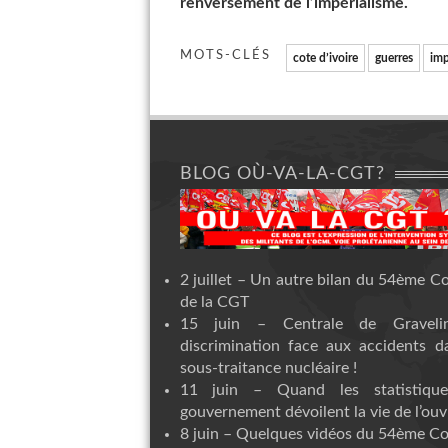
renversement de l’impérialisme.
MOTS-CLÉS
cote d’ivoire
guerres
imp
BLOG OÙ-VA-LA-CGT?
2 juillet – Un autre bilan du 54ème C
de la CGT
15 juin – Centrale de Graveli
discrimination face aux accidents d
sous-traitance nucléaire !
11 juin – Quand les statistiqu
gouvernement dévoilent la vie de l’ouvr
8 juin – Quelques vidéos du 54ème C