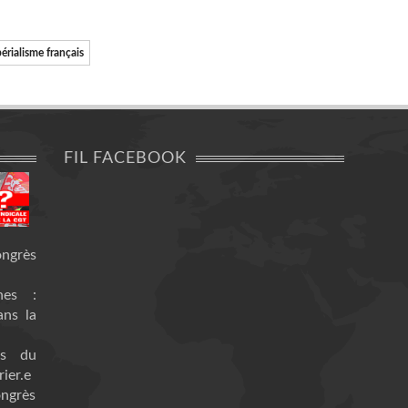
érialisme français
FIL FACEBOOK
ongrès
nes :
ans la
es du
ier.e
ongrès