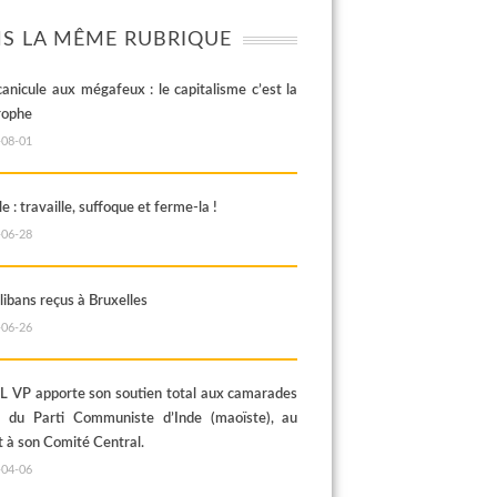
S LA MÊME RUBRIQUE
canicule aux mégafeux : le capitalisme c’est la
rophe
-08-01
e : travaille, suffoque et ferme-la !
-06-28
libans reçus à Bruxelles
-06-26
 VP apporte son soutien total aux camarades
s du Parti Communiste d’Inde (maoïste), au
t à son Comité Central.
-04-06