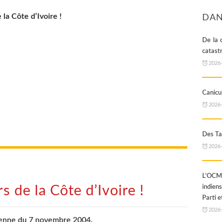
la Côte d’Ivoire !
DAN
De la 
catast
2026
Canicul
2026
Des Ta
2026
L’OCML
 de la Côte d’Ivoire !
indien
Parti e
2026
ienne du 7 novembre 2004.