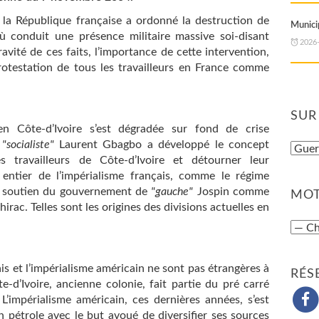
la République française a ordonné la destruction de
Municip
à où conduit une présence militaire massive soi-disant
2026
ravité de ces faits, l’importance de cette intervention,
protestation de tous les travailleurs en France comme
SUR
 en Côte-d’Ivoire s’est dégradée sur fond de crise
t
"socialiste"
Laurent Gbagbo a développé le concept
 travailleurs de Côte-d’Ivoire et détourner leur
 entier de l’impérialisme français, comme le régime
 soutien du gouvernement de
"gauche"
Jospin comme
MOT
irac. Telles sont les origines des divisions actuelles en
çais et l’impérialisme américain ne sont pas étrangères à
RÉS
e-d’Ivoire, ancienne colonie, fait partie du pré carré
 L’impérialisme américain, ces dernières années, s’est
n pétrole avec le but avoué de diversifier ses sources