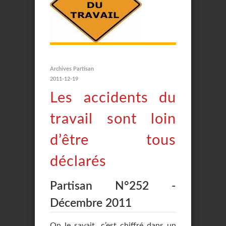
Archives Partisan
2011-12-19
Les accidents du
travail sont loin
d’être tous
déclarés
Partisan N°252 -
Décembre 2011
On le savait, c’est chiffré dans un