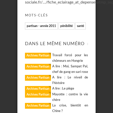
sociale.fr/.../fiche_eclairage_at_depensesatmp_se
MOTS-CLÉS
partisan - année 2011
pénibilité
santé
DANS LE MÊME NUMÉRO
Travail forcé pour les
Archives Partisan
chômeurs en Hongrie
A lire : Moi, Sampat Pal,
Archives Partisan
chef de gang en sari rose
A lire : Le réveil de
Archives Partisan
l’histoire
A lire : Le piège
Archives Partisan
Mayotte : contre la vie
Archives Partisan
chère
La crise, bientôt en
Archives Partisan
Chine ?