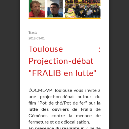
Tracts
2012-03-01
Toulouse :
Projection-débat
"FRALIB en lutte"
L’OCML-VP Toulouse vous invite à
une projection-débat autour du
film "Pot de thé/Pot de fer" sur
la
lutte des ouvriers de Fralib
de
Géménos contre la menace de
fermeture et de délocalisation.
En présence du réalisateur
, Claude