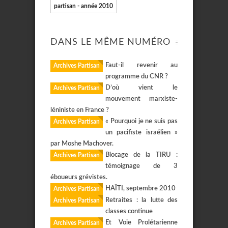
partisan - année 2010
DANS LE MÊME NUMÉRO
Faut-il revenir au
Archives Partisan
programme du CNR ?
D’où vient le
Archives Partisan
mouvement marxiste-
léniniste en France ?
« Pourquoi je ne suis pas
Archives Partisan
un pacifiste israélien »
par Moshe Machover.
Blocage de la TIRU :
Archives Partisan
témoignage de 3
éboueurs grévistes.
HAÏTI, septembre 2010
Archives Partisan
Retraites : la lutte des
Archives Partisan
classes continue
Et Voie Prolétarienne
Archives Partisan