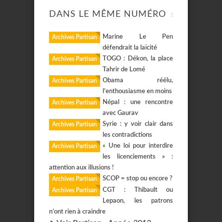
DANS LE MÊME NUMÉRO
Marine Le Pen
Archives Partisan
défendrait la laïcité
TOGO : Dékon, la place
Archives Partisan
Tahrir de Lomé
Obama réélu,
Archives Partisan
l’enthousiasme en moins
Népal : une rencontre
Archives Partisan
avec Gaurav
Syrie : y voir clair dans
Archives Partisan
les contradictions
« Une loi pour interdire
Archives Partisan
les licenciements » :
attention aux illusions !
SCOP = stop ou encore ?
Archives Partisan
CGT : Thibault ou
Archives Partisan
Lepaon, les patrons
n’ont rien à craindre