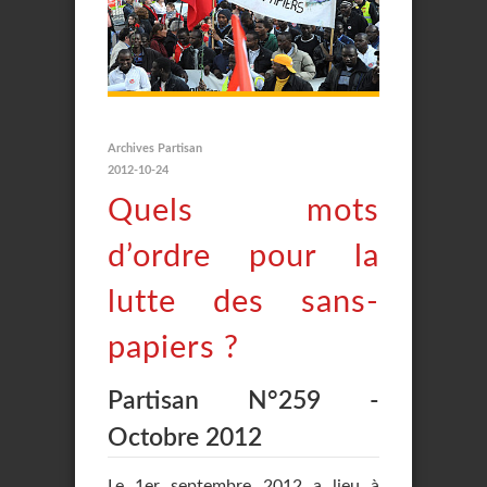
Archives Partisan
2012-10-24
Quels mots
d’ordre pour la
lutte des sans-
papiers ?
Partisan N°259 -
Octobre 2012
Le 1er septembre 2012 a lieu à