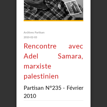
Archives Partisan
2010-02-03
Rencontre avec
Adel Samara,
marxiste
palestinien
Partisan N°235 - Février
2010