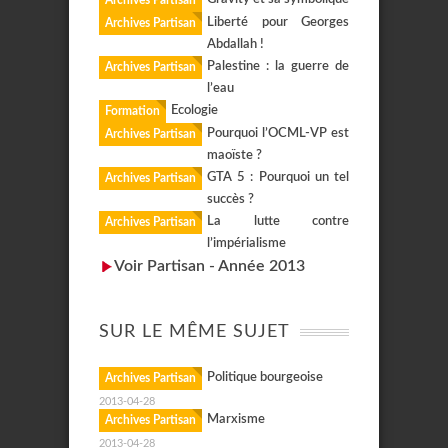
Archives Partisan
Liberté pour Georges
Archives Partisan
Abdallah !
Palestine : la guerre de
Archives Partisan
l’eau
Ecologie
Formation
Pourquoi l’OCML-VP est
Archives Partisan
maoïste ?
GTA 5 : Pourquoi un tel
Archives Partisan
succès ?
La lutte contre
Archives Partisan
l’impérialisme
Voir Partisan - Année 2013
SUR LE MÊME SUJET
Politique bourgeoise
Archives Partisan
2013-04-28
Marxisme
Archives Partisan
2013-04-28