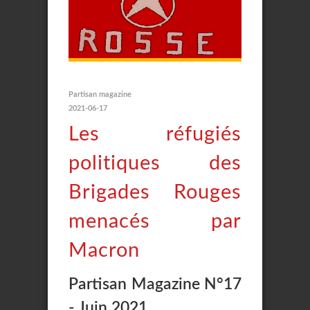
Partisan magazine
2021-06-17
Les réfugiés
politiques des
Brigades Rouges
menacés par
Macron
Partisan Magazine N°17
- Juin 2021