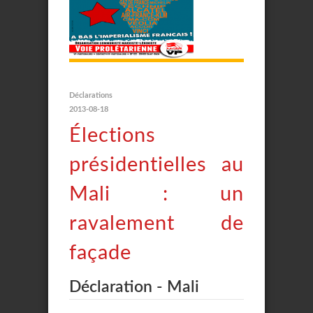
Déclarations
2013-08-18
Élections
présidentielles au
Mali : un
ravalement de
façade
Déclaration - Mali