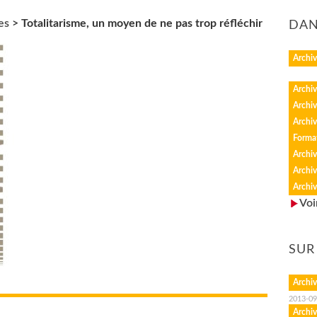
es
>
Totalitarisme, un moyen de ne pas trop réfléchir
DAN
Archiv
Archiv
Archiv
Archiv
Forma
Archiv
Archiv
Archiv
Voi
SUR
Archiv
2013-09
Archiv