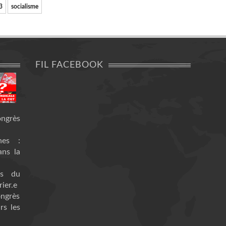
3
socialisme
FIL FACEBOOK
ongrès
nes :
ans la
es du
ier.e
ongrès
rs les