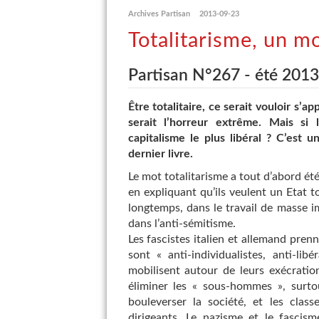
Archives Partisan
2013-09-23
Totalitarisme, un m
Partisan N°267 - été 2013
Être totalitaire, ce serait vouloir s’app
serait l’horreur extrême. Mais si 
capitalisme le plus libéral ? C’est
dernier livre.
Le mot totalitarisme a tout d’abord été
en expliquant qu’ils veulent un Etat to
longtemps, dans le travail de masse im
dans l’anti-sémitisme.
Les fascistes italien et allemand prenn
sont « anti-individualistes, anti-libé
mobilisent autour de leurs exécratio
éliminer les « sous-hommes », surtout
bouleverser la société, et les class
dirigeants. Le nazisme et le fascism