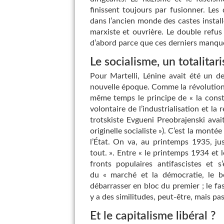
finissent toujours par fusionner. Les
dans l’ancien monde des castes installé
marxiste et ouvrière. Le double refus e
d’abord parce que ces derniers manquen
Le socialisme, un totalitar
Pour Martelli, Lénine avait été un d
nouvelle époque. Comme la révolution
même temps le principe de « la const
volontaire de l’industrialisation et la
trotskiste Evgueni Preobrajenski avai
originelle socialiste »). C’est la monté
l’État. On va, au printemps 1935, ju
tout. ». Entre « le printemps 1934 et
fronts populaires antifascistes et 
du « marché et la démocratie, le 
débarrasser en bloc du premier ; le fa
y a des similitudes, peut-être, mais pas
Et le capitalisme libéral ?