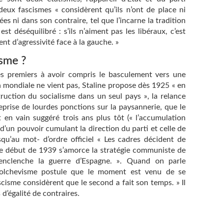
 deux fascismes « considèrent qu’ils n’ont de place ni
es ni dans son contraire, tel que l’incarne la tradition
st déséquilibré : s’ils n’aiment pas les libéraux, c’est
t d’agressivité face à la gauche. »
isme ?
es premiers à avoir compris le basculement vers une
 mondiale ne vient pas, Staline propose dès 1925 « en
ruction du socialisme dans un seul pays », la relance
 reprise de lourdes ponctions sur la paysannerie, que le
t en vain suggéré trois ans plus tôt (« l’accumulation
e d’un pouvoir cumulant la direction du parti et celle de
squ’au mot- d’ordre officiel « Les cadres décident de
 le début de 1939 s’amorce la stratégie communiste de
s’enclenche la guerre d’Espagne. ». Quand on parle
bolchevisme postule que le moment est venu de se
scisme considèrent que le second a fait son temps. » Il
 d’égalité de contraires.