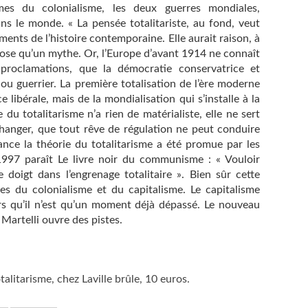
mes du colonialisme, les deux guerres mondiales,
ns le monde. « La pensée totalitariste, au fond, veut
ements de l’histoire contemporaine. Elle aurait raison, à
e chose qu’un mythe. Or, l’Europe d’avant 1914 ne connaît
 proclamations, que la démocratie conservatrice et
 ou guerrier. La première totalisation de l’ère moderne
e libérale, mais de la mondialisation qui s’installe à la
 du totalitarisme n’a rien de matérialiste, elle ne sert
hanger, que tout rêve de régulation ne peut conduire
ance la théorie du totalitarisme a été promue par les
1997 paraît Le livre noir du communisme : « Vouloir
 doigt dans l’engrenage totalitaire ». Bien sûr cette
s du colonialisme et du capitalisme. Le capitalisme
lors qu’il n’est qu’un moment déjà dépassé. Le nouveau
Martelli ouvre des pistes.
otalitarisme, chez Laville brûle, 10 euros.