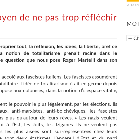
2013-09
oyen de ne pas trop réfléchir
MOT
roprier tout, la reflexion, les idées, la liberté, bref ce
la notion de totalitarisme prenait racine dans le
 une question que nous pose Roger Martelli dans son
 accolé aux fascistes italiens. Les fascistes assumèrent
talitaire. L’idée de totalitarisme était en germe depuis
posé aux colonisés, dans la notion d’« espace vital »,
ent le pouvoir le plus légalement, par les élections. Ils
raux, anti-marxistes, anti-bolchéviques, les fascistes
ns plus qu’autour de leurs rêves. » Les nazis veulent
 à l’Est, les Juifs, les Tziganes. Ils ne veulent pas
es les plus aisées sont sur-représentées chez leurs
e sont deux étatismes, l’appareil d’Etat et du parti