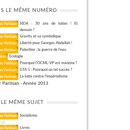
S LE MÊME NUMÉRO
SIDA : 30 ans de luttes ! Et
es Partisan
demain ?
Gravity et sa symbolique
es Partisan
Liberté pour Georges Abdallah !
es Partisan
Palestine : la guerre de l’eau
es Partisan
Ecologie
tion
Pourquoi l’OCML-VP est maoïste ?
es Partisan
GTA 5 : Pourquoi un tel succès ?
es Partisan
La lutte contre l’impérialisme
es Partisan
r Partisan - Année 2013
 LE MÊME SUJET
Socialisme
es Partisan
-23
Livres
es Partisan