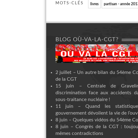
MOTS-CLÉS
livres
partisan - année 201
BLOG OÙ-VA-LA-CGT?
2 juillet – Un autre bilan du 54ème C
de la CGT
15 juin – Centrale de Graveli
discrimination face aux accidents d
sous-traitance nucléaire !
11 juin – Quand les statistiqu
gouvernement dévoilent la vie de l’ouvr
8 juin – Quelques vidéos du 54ème C
8 juin – Congrès de la CGT : toujou
mêmes contradictions