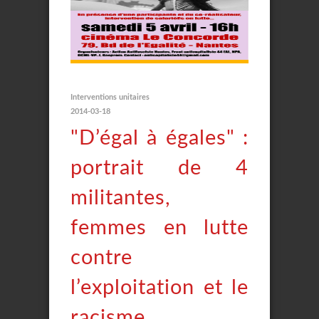
Interventions unitaires
2014-03-18
"D’égal à égales" :
portrait de 4
militantes,
femmes en lutte
contre
l’exploitation et le
racisme