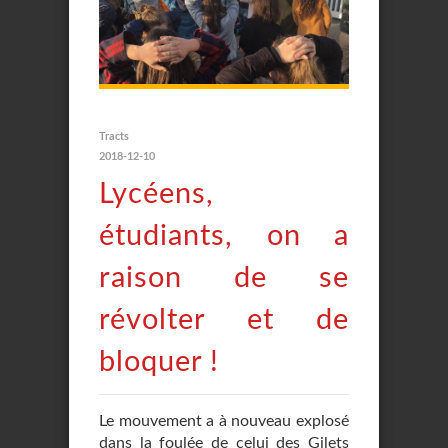
Tracts
2018-12-10
Lycéens,
étudiants, on a
raison de se
révolter et de
bloquer !
Le mouvement a à nouveau explosé
dans la foulée de celui des Gilets