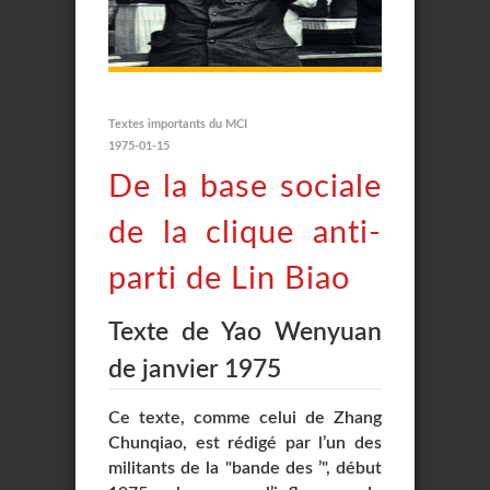
Textes importants du MCI
1975-01-15
De la base sociale
de la clique anti-
parti de Lin Biao
Texte de Yao Wenyuan
de janvier 1975
Ce texte, comme celui de Zhang
Chunqiao, est rédigé par l’un des
militants de la "bande des ’", début