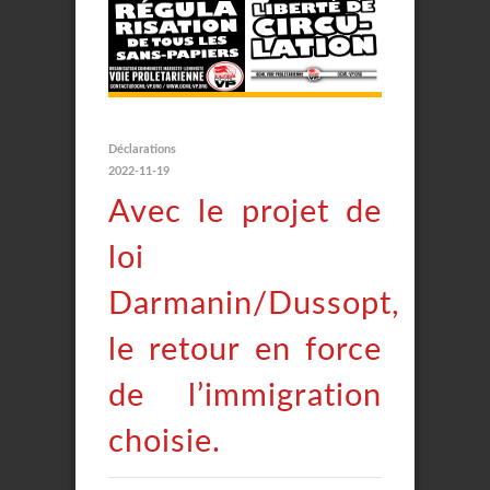
Déclarations
2022-11-19
Avec le projet de
loi
Darmanin/Dussopt,
le retour en force
de l’immigration
choisie.