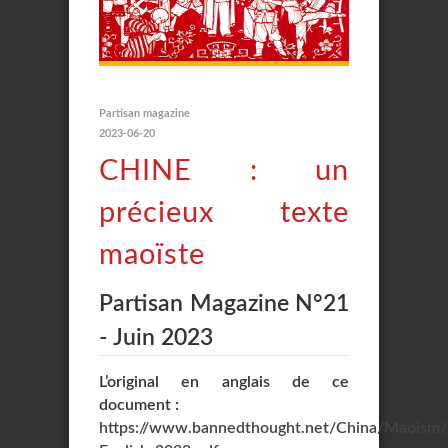
Partisan magazine
2023-06-20
CHINE : un
précieux texte
maoïste
Partisan Magazine N°21
- Juin 2023
L’original en anglais de ce
document :
https://www.bannedthought.net/China/Maoism/