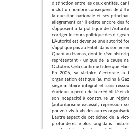
distinction entre les deux entités, car
inclut un nombre conséquent de différ
la question nationale et ses principa
allégrement car il existe encore des 
s’opposent à la politique de l’Autori
corriger le cours politique des dirigea
L’Autorité est devenue une autorité fonc
s’applique pas au Fatah dans son ense
Quant au Hamas, dont le rêve historiqu
représentant » unique de la cause nat
Octobre. Cela confirme l’idée que Hama
En 2006, sa victoire électorale la
organisation étatique (au moins à Gaza)
siège militaire intégral et sans res
étatique, a perdu de la crédibilité et 
son incapacité à construire un régime
(autoritarisme excessif, répression s
pouvoir vis-à-vis des autres organisati
L’autre aspect de cet échec de la vict
profonde et le plus long dans l’histoir