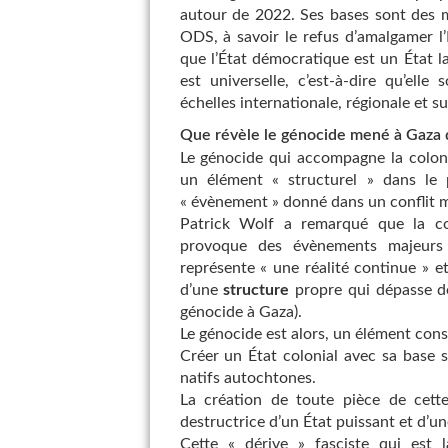
autour de 2022. Ses bases sont des 
ODS, à savoir le refus d’amalgamer l’
que l’État démocratique est un État l
est universelle, c’est-à-dire qu’ell
échelles internationale, régionale et s
Que révèle le génocide mené à Gaza d
Le génocide qui accompagne la colo
un élément « structurel » dans le
« évènement » donné dans un conflit mi
Patrick Wolf a remarqué que la col
provoque des évènements majeur
représente « une réalité continue » et
d’une
structure
propre qui dépasse d
génocide à Gaza).
Le génocide est alors, un élément consti
Créer un État colonial avec sa base s
natifs autochtones.
La création de toute pièce de cett
destructrice d’un État puissant et d’une
Cette « dérive » fasciste qui est 