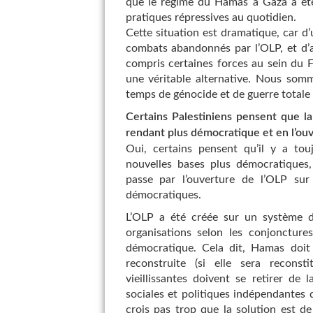
que le régime du Hamas à Gaza a été 
pratiques répressives au quotidien.
Cette situation est dramatique, car d
combats abandonnés par l’OLP, et d’a
compris certaines forces au sein du 
une véritable alternative. Nous som
temps de génocide et de guerre totale 
Certains Palestiniens pensent que la
rendant plus démocratique et en l’ouvr
Oui, certains pensent qu’il y a tou
nouvelles bases plus démocratiques
passe par l’ouverture de l’OLP sur
démocratiques.
L’OLP a été créée sur un système de
organisations selon les conjonctur
démocratique. Cela dit, Hamas doit
reconstruite (si elle sera reconst
vieillissantes doivent se retirer de
sociales et politiques indépendantes 
crois pas trop que la solution est d