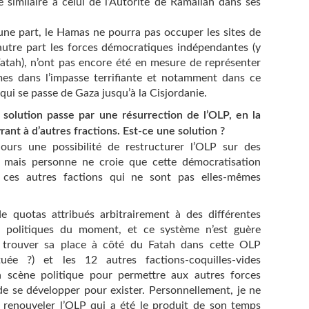
similaire à celui de l’Autorité de Ramallah dans ses
’une part, le Hamas ne pourra pas occuper les sites de
utre part les forces démocratiques indépendantes (y
Fatah), n’ont pas encore été en mesure de représenter
mes dans l’impasse terrifiante et notamment dans ce
qui se passe de Gaza jusqu’à la Cisjordanie.
 solution passe par une résurrection de l’OLP, en la
ant à d’autres fractions. Est-ce une solution ?
jours une possibilité de restructurer l’OLP sur des
, mais personne ne croie que cette démocratisation
 ces autres factions qui ne sont pas elles-mêmes
 quotas attribués arbitrairement à des différentes
es politiques du moment, et ce système n’est guère
 trouver sa place à côté du Fatah dans cette OLP
ituée ?) et les 12 autres factions-coquilles-vides
 la scène politique pour permettre aux autres forces
de se développer pour exister. Personnellement, je ne
e renouveler l’OLP qui a été le produit de son temps