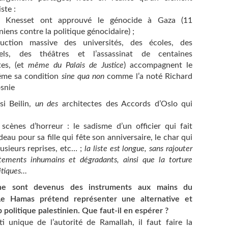
ste :
 Knesset ont approuvé le génocide à Gaza (11
iens contre la politique génocidaire) ;
uction massive des universités, des écoles, des
rels, des théâtres et l’assassinat de centaines
tes, (et
même du Palais de Justice
) accompagnent le
même sa condition
sine qua non
comme l’a noté Richard
snie
si Beilin,
un des
architectes des Accords d’Oslo qui
 scènes d’horreur : le sadisme d’un officier qui fait
au pour sa fille qui fête son anniversaire, le char qui
lusieurs reprises, etc… ;
la liste est longue, sans rajouter
itements inhumains et dégradants, ainsi que la torture
litiques…
enne sont devenus des instruments aux mains du
 Le Hamas prétend représenter une alternative et
p politique palestinien. Que faut-il en espérer ?
ti unique de l’autorité de Ramallah, il faut faire la