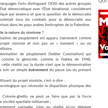
QUI
marquages forts distinguant ODSI des autres groupes
État démocratique avec l’État binational, considérant
aïque par essence et que la question de la démocratie
e soutenait tous les combats pour la démocratie aux
urtout dans les pays arabes limitrophes de la Palestine.
e la nature du sionisme ?
nisation de peuplement est apparu clairement comme
 projet sioniste et non pas un « moment » ou un
litaire.
onisation de peuplement (Settler Colonialism) qui
s comme le génocide, comme la Nakba de 1948,
 cette réalité sur la durée n’est que la démonstration
e loin un simple
évènement
du passé (ou du présent
tuant du projet sioniste, c’est-à-dire :
ociologique qui nécessite la disparition physique des
e Colonie-ghetto ne peut se faire que par la force
 société spartiate militarisée ;
largement partagée, n’est en réalité qu’un élément