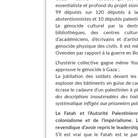
essentialiste et profond du projet sioni
99 députés sur 120 députés à la
abstentionnistes et 10 députés palestin
Le génocide culturel par la destr
bibliothèques, des centres cultu
d’académiciens, d’écrivains et d’artis
génocide physique des civils. Il est 
Ovenden par rapport à la guerre en Bo
L’hystérie collective gagne même Yos
approuve le génocide à Gaza ;
La jubilation des soldats devant les
exploser des bâtiments en guise de cade
écrase le cadavre d’un palestinien à p
des descriptions insoutenables des tra
systématique infligée aux prisonniers po
Le Fatah et l’Autorité Palestini
colonialisme et de l’impérialisme.
revendique d’avoir repris le leadershi
S’il est vrai que le Fatah est le par