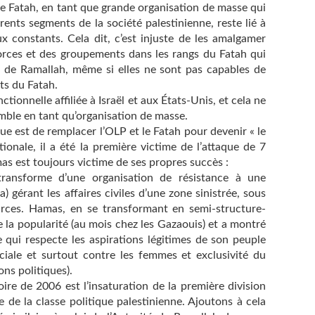
 le Fatah, en tant que grande organisation de masse qui
ents segments de la société palestinienne, reste lié à
ux constants. Cela dit, c’est injuste de les amalgamer
forces et des groupements dans les rangs du Fatah qui
té de Ramallah, même si elles ne sont pas capables de
nts du Fatah.
tionnelle affiliée à Israël et aux États-Unis, et cela ne
mble en tant qu’organisation de masse.
e est de remplacer l’OLP et le Fatah pour devenir « le
ionale, il a été la première victime de l’attaque de 7
s est toujours victime de ses propres succès :
 transforme d’une organisation de résistance à une
 gérant les affaires civiles d’une zone sinistrée, sous
sources. Hamas, en se transformant en semi-structure-
de la popularité (au mois chez les Gazaouis) et a montré
 qui respecte les aspirations légitimes de son peuple
ociale et surtout contre les femmes et exclusivité du
ons politiques).
oire de 2006 est l’insaturation de la première division
e de la classe politique palestinienne. Ajoutons à cela