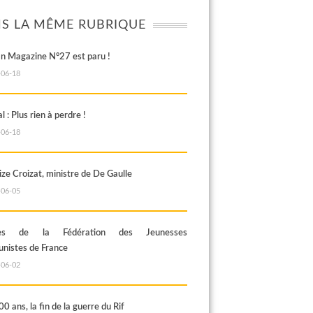
S LA MÊME RUBRIQUE
an Magazine N°27 est paru !
-06-18
al : Plus rien à perdre !
-06-18
ze Croizat, ministre de De Gaulle
-06-05
rès de la Fédération des Jeunesses
istes de France
-06-02
100 ans, la fin de la guerre du Rif