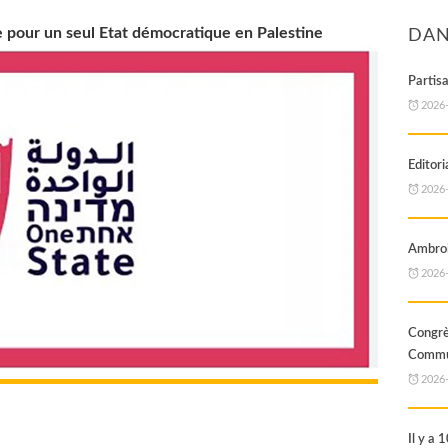
ive pour un seul Etat démocratique en Palestine
DAN
Partis
2026
Editori
2026
Ambroi
2026
Cong
Commun
2026
Il y a 