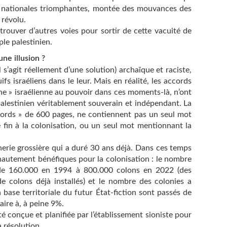
ons nationales triomphantes, montée des mouvances des
 révolu.
 trouver d’autres voies pour sortir de cette vacuité de
le palestinien.
ne illusion ?
il s’agit réellement d’une solution) archaïque et raciste,
uifs israéliens dans le leur. Mais en réalité, les accords
he » israélienne au pouvoir dans ces moments-là, n’ont
palestinien véritablement souverain et indépendant. La
cords » de 600 pages, ne contiennent pas un seul mot
e fin à la colonisation, ou un seul mot mentionnant la
herie grossière qui a duré 30 ans déjà. Dans ces temps
 hautement bénéfiques pour la colonisation : le nombre
 de 160.000 en 1994 à 800.000 colons en 2022 (des
e colons déjà installés) et le nombre des colonies a
la base territoriale du futur État-fiction sont passés de
aire à, à peine 9%.
é conçue et planifiée par l’établissement sioniste pour
a résolution.