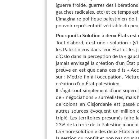
(guerre froide, guerres des libérati
gauches radicales, etc) et ce temps est
L’imaginaire politique palestinien doit
pouvoir représentatif véritable du peup
Pourquoi la Solution à deux États est u
Tout d’abord, c’est une « solution » (s’
les Palestiniens dans leur État et les j
d’Oslo dans la perception de la « gauc
jamais envisagé la création d’un État 
preuve en est que dans ces dits « Ac
sur : Mettre fin à l’occupation, Mettr
création d’un État palestinien.
Il s’agit tout simplement d’une superc
de « négociations » surréalistes, mais
de colons en Cisjordanie est passé
autres sources évoquent un million d
triplé. Les territoires présumés faire 
23% de la terre de la Palestine mandat
La « non-solution » des deux États a ét
la gestion du conflit et non pas pour s