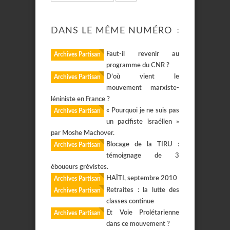
DANS LE MÊME NUMÉRO
Faut-il revenir au
Archives Partisan
programme du CNR ?
D’où vient le
Archives Partisan
mouvement marxiste-
léniniste en France ?
« Pourquoi je ne suis pas
Archives Partisan
un pacifiste israélien »
par Moshe Machover.
Blocage de la TIRU :
Archives Partisan
témoignage de 3
éboueurs grévistes.
HAÏTI, septembre 2010
Archives Partisan
Retraites : la lutte des
Archives Partisan
classes continue
Et Voie Prolétarienne
Archives Partisan
dans ce mouvement ?