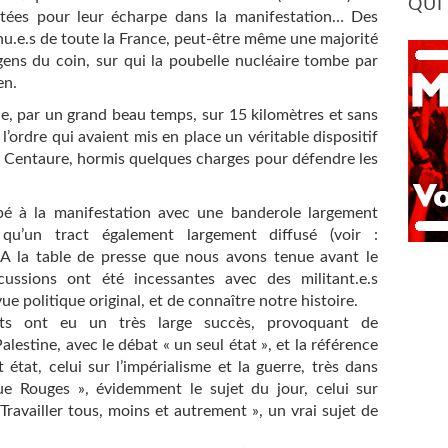
QUI
hutées pour leur écharpe dans la manifestation… Des
nu.e.s de toute la France, peut-être même une majorité
ns du coin, sur qui la poubelle nucléaire tombe par
en.
e, par un grand beau temps, sur 15 kilomètres et sans
l’ordre qui avaient mis en place un véritable dispositif
 Centaure, hormis quelques charges pour défendre les
pé à la manifestation avec une banderole largement
 qu’un tract également largement diffusé (voir :
. A la table de presse que nous avons tenue avant le
cussions ont été incessantes avec des militant.e.s
ue politique original, et de connaître notre histoire.
nts ont eu un très large succès, provoquant de
alestine, avec le débat « un seul état », et la référence
 état, celui sur l’impérialisme et la guerre, très dans
 que Rouges », évidemment le sujet du jour, celui sur
« Travailler tous, moins et autrement », un vrai sujet de