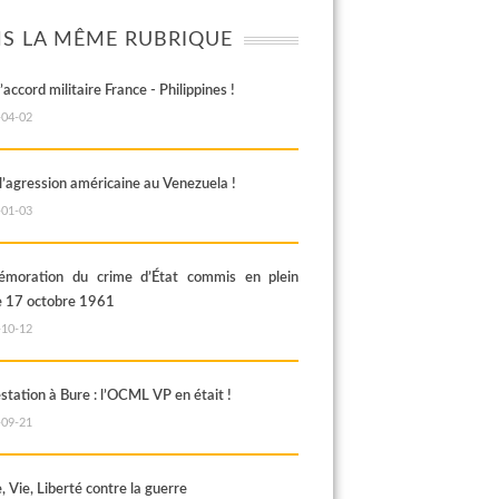
S LA MÊME RUBRIQUE
’accord militaire France - Philippines !
-04-02
 l’agression américaine au Venezuela !
-01-03
moration du crime d’État commis en plein
le 17 octobre 1961
-10-12
station à Bure : l’OCML VP en était !
-09-21
 Vie, Liberté contre la guerre