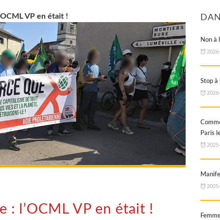
l’OCML VP en était !
DAN
Non à l
2026
Stop à
2026
Commé
Paris 
2025
Manife
2025
e : l’OCML VP en était !
Femme,