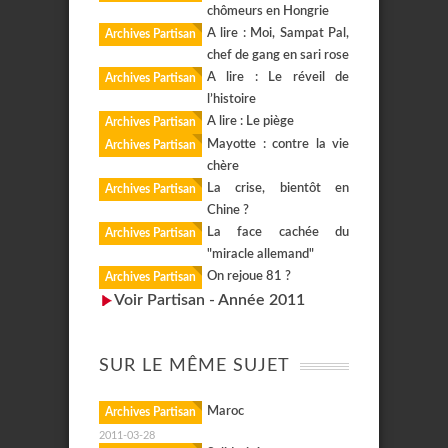
chômeurs en Hongrie
A lire : Moi, Sampat Pal,
Archives Partisan
chef de gang en sari rose
A lire : Le réveil de
Archives Partisan
l’histoire
A lire : Le piège
Archives Partisan
Mayotte : contre la vie
Archives Partisan
chère
La crise, bientôt en
Archives Partisan
Chine ?
La face cachée du
Archives Partisan
"miracle allemand"
On rejoue 81 ?
Archives Partisan
Voir Partisan - Année 2011
SUR LE MÊME SUJET
Maroc
Archives Partisan
2011-03-28