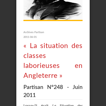
Archives Partisan
2011-06-01
« La situation des
classes
laborieuses en
Angleterre »
Partisan N°248 - Juin
2011
Lorsqu’il écrit
La Situation des