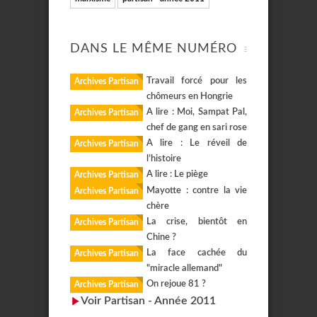
DANS LE MÊME NUMÉRO
Travail forcé pour les
Archives Partisan
chômeurs en Hongrie
A lire : Moi, Sampat Pal,
Archives Partisan
chef de gang en sari rose
A lire : Le réveil de
Archives Partisan
l’histoire
A lire : Le piège
Archives Partisan
Mayotte : contre la vie
Archives Partisan
chère
La crise, bientôt en
Archives Partisan
Chine ?
La face cachée du
Archives Partisan
"miracle allemand"
On rejoue 81 ?
Archives Partisan
Voir Partisan - Année 2011