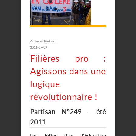
Archives Partisan
2011-07-09
Filières pro :
Agissons dans une
logique
révolutionnaire !
Partisan N°249 - été
2011
Les luttes dans l’Education