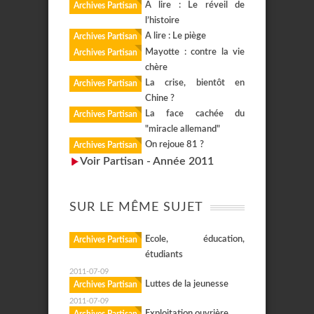
A lire : Le réveil de
Archives Partisan
l’histoire
A lire : Le piège
Archives Partisan
Mayotte : contre la vie
Archives Partisan
chère
La crise, bientôt en
Archives Partisan
Chine ?
La face cachée du
Archives Partisan
"miracle allemand"
On rejoue 81 ?
Archives Partisan
Voir Partisan - Année 2011
SUR LE MÊME SUJET
Ecole, éducation,
Archives Partisan
étudiants
2011-07-09
Luttes de la jeunesse
Archives Partisan
2011-07-09
Exploitation ouvrière